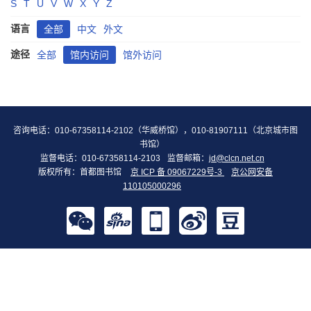
S
T
U
V
W
X
Y
Z
语言
全部
中文
外文
途径
全部
馆内访问
馆外访问
咨询电话：010-67358114-2102（华威桥馆），010-81907111（北京城市图
书馆）
监督电话：010-67358114-2103
监督邮箱：
jd@clcn.net.cn
版权所有：首都图书馆
京 ICP 备 09067229号-3
京公网安备
110105000296