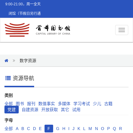
9:00-21:00，周一全天
闭馆（节假日另行通
知）
Toggl
naviga
数字资源
资源导航
类别
全部
图书
报刊
数值事实
多媒体
学习考试
少儿
古籍
党建
自建资源
开放获取
其它
试用
字母
全部
A
B
C
D
E
F
G
H
I
J
K
L
M
N
O
P
Q
R