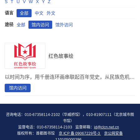
S
T
U
V
W
X
Y
Z
语言
全部
中文
外文
途径
全部
馆内访问
馆外访问
红色故事绘
以时间为序，用千册连环画串联起百年党史，从民族危机到奋斗新时代，全方位、全过程反映党的百年辉煌，记录时代风云变化，讲述动人革命故事。
馆内访问
咨询电话：010-67358114-2102（华威桥馆），010-81907111（北京城市图
书馆）
监督电话：010-67358114-2103
监督邮箱：
jd@clcn.net.cn
版权所有：首都图书馆
京 ICP 备 09067229号-3
京公网安备
110105000296