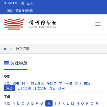
9:00-21:00，周一全天
闭馆（节假日另行通
知）
Toggl
naviga
数字资源
资源导航
类别
全部
图书
报刊
数值事实
多媒体
学习考试
少儿
古籍
党建
自建资源
开放获取
其它
试用
字母
全部
A
B
C
D
E
F
G
H
I
J
K
L
M
N
O
P
Q
R