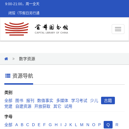
9:00-21:00，周一全天
闭馆（节假日另行通
知）
Toggl
naviga
数字资源
资源导航
类别
全部
图书
报刊
数值事实
多媒体
学习考试
少儿
古籍
党建
自建资源
开放获取
其它
试用
字母
全部
A
B
C
D
E
F
G
H
I
J
K
L
M
N
O
P
Q
R