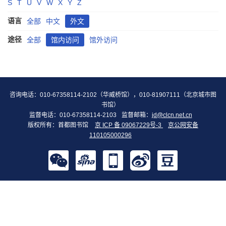
S
T
U
V
W
X
Y
Z
语言
全部
中文
外文
途径
全部
馆内访问
馆外访问
咨询电话：010-67358114-2102（华威桥馆），010-81907111（北京城市图
书馆）
监督电话：010-67358114-2103
监督邮箱：
jd@clcn.net.cn
版权所有：首都图书馆
京 ICP 备 09067229号-3
京公网安备
110105000296