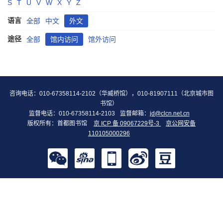
S
T
U
V
W
X
Y
Z
语言
全部
中文
外文
途径
全部
馆内访问
馆外访问
咨询电话：010-67358114-2102（华威桥馆），010-81907111（北京城市图
书馆）
监督电话：010-67358114-2103
监督邮箱：
jd@clcn.net.cn
版权所有：首都图书馆
京 ICP 备 09067229号-3
京公网安备
110105000296