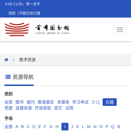
9:00-21:00，周一全天
闭馆（节假日另行通
知）
Toggl
naviga
数字资源
资源导航
类别
全部
图书
报刊
数值事实
多媒体
学习考试
少儿
古籍
党建
自建资源
开放获取
其它
试用
字母
全部
A
B
C
D
E
F
G
H
I
J
K
L
M
N
O
P
Q
R