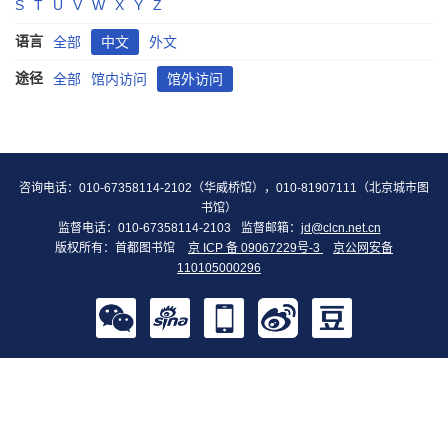
S
T
U
V
W
X
Y
Z
语言
全部
中文
外文
途径
全部
馆内访问
馆外访问
咨询电话：010-67358114-2102（华威桥馆），010-81907111（北京城市图
书馆）
监督电话：010-67358114-2103
监督邮箱：
jd@clcn.net.cn
版权所有：首都图书馆
京 ICP 备 09067229号-3
京公网安备
110105000296