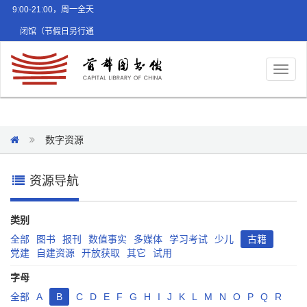
9:00-21:00，周一全天
闭馆（节假日另行通
知）
Toggl
naviga
数字资源
资源导航
类别
全部
图书
报刊
数值事实
多媒体
学习考试
少儿
古籍
党建
自建资源
开放获取
其它
试用
字母
全部
A
B
C
D
E
F
G
H
I
J
K
L
M
N
O
P
Q
R