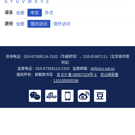
S
T
U
V
W
X
Y
Z
语言
全部
中文
外文
途径
全部
馆内访问
馆外访问
咨询电话：010-67358114-2102（华威桥馆），010-81907111（北京城市图
书馆）
监督电话：010-67358114-2103
监督邮箱：
jd@clcn.net.cn
版权所有：首都图书馆
京 ICP 备 09067229号-3
京公网安备
110105000296