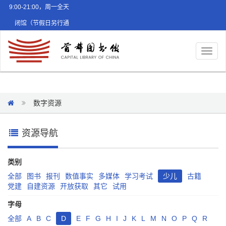
9:00-21:00，周一全天
闭馆（节假日另行通
知）
Toggl
naviga
数字资源
资源导航
类别
全部
图书
报刊
数值事实
多媒体
学习考试
少儿
古籍
党建
自建资源
开放获取
其它
试用
字母
全部
A
B
C
D
E
F
G
H
I
J
K
L
M
N
O
P
Q
R