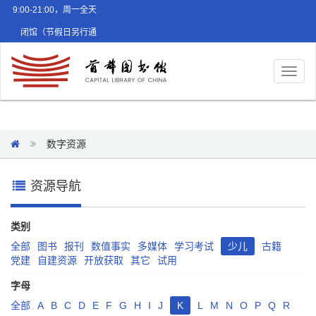
9:00-21:00，周一全天
闭馆（节假日另行通
知）
Toggl
naviga
数字资源
资源导航
类别
全部
图书
报刊
数值事实
多媒体
学习考试
少儿
古籍
党建
自建资源
开放获取
其它
试用
字母
全部
A
B
C
D
E
F
G
H
I
J
K
L
M
N
O
P
Q
R