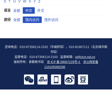
S
T
U
V
W
X
Y
Z
语言
全部
中文
外文
途径
全部
馆内访问
馆外访问
咨询电话：010-67358114-2102（华威桥馆），010-81907111（北京城市图
书馆）
监督电话：010-67358114-2103
监督邮箱：
jd@clcn.net.cn
版权所有：首都图书馆
京 ICP 备 09067229号-3
京公网安备
110105000296