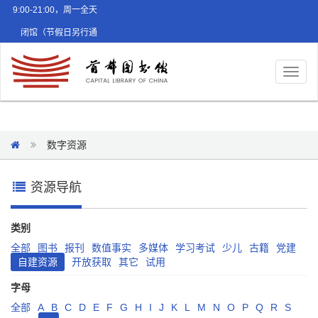
9:00-21:00，周一全天
闭馆（节假日另行通
知）
Toggl
naviga
数字资源
资源导航
类别
全部
图书
报刊
数值事实
多媒体
学习考试
少儿
古籍
党建
自建资源
开放获取
其它
试用
字母
全部
A
B
C
D
E
F
G
H
I
J
K
L
M
N
O
P
Q
R
S