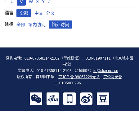
T
U
V
W
X
Y
Z
语言
全部
中文
外文
途径
全部
馆内访问
馆外访问
咨询电话：010-67358114-2102（华威桥馆），010-81907111（北京城市图
书馆）
监督电话：010-67358114-2103
监督邮箱：
jd@clcn.net.cn
版权所有：首都图书馆
京 ICP 备 09067229号-3
京公网安备
110105000296