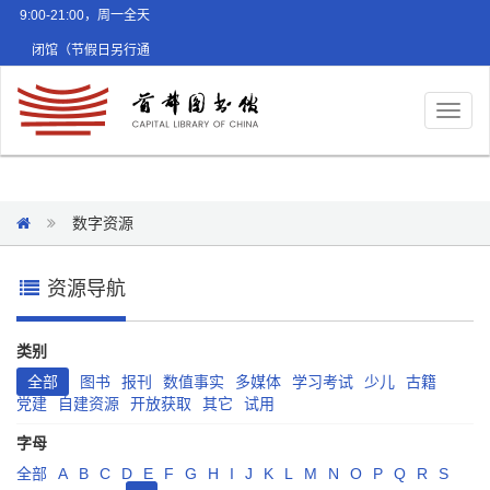
9:00-21:00，周一全天
闭馆（节假日另行通
知）
Toggl
naviga
数字资源
资源导航
类别
全部
图书
报刊
数值事实
多媒体
学习考试
少儿
古籍
党建
自建资源
开放获取
其它
试用
字母
全部
A
B
C
D
E
F
G
H
I
J
K
L
M
N
O
P
Q
R
S