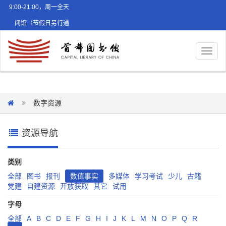
9:00-21:00，周一全天
闭馆（节假日另行通
知）
Toggl
naviga
数字资源
资源导航
类别
全部
图书
报刊
数值事实
多媒体
学习考试
少儿
古籍
党建
自建资源
开放获取
其它
试用
字母
全部
A
B
C
D
E
F
G
H
I
J
K
L
M
N
O
P
Q
R