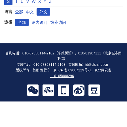
S
T
U
V
W
X
Y
Z
语言
全部
中文
外文
途径
全部
馆内访问
馆外访问
咨询电话：010-67358114-2102（华威桥馆），010-81907111（北京城市图
书馆）
监督电话：010-67358114-2103
监督邮箱：
jd@clcn.net.cn
版权所有：首都图书馆
京 ICP 备 09067229号-3
京公网安备
110105000296