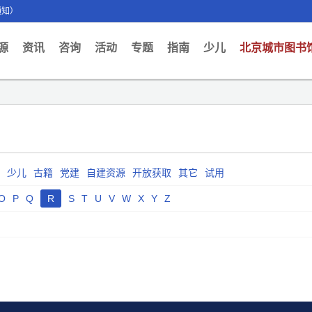
通知）
ent)
源
资讯
咨询
活动
专题
指南
少儿
北京城市图书
少儿
古籍
党建
自建资源
开放获取
其它
试用
O
P
Q
R
S
T
U
V
W
X
Y
Z