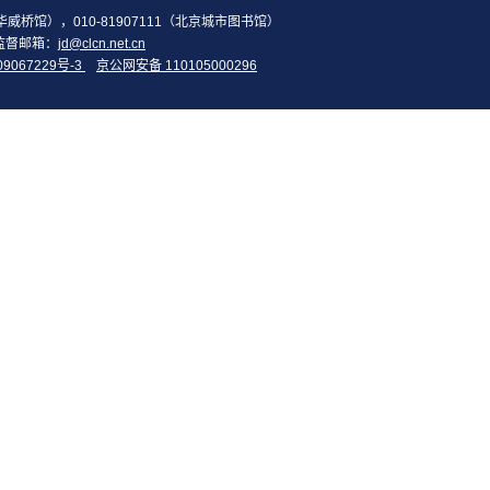
2（华威桥馆），010-81907111（北京城市图书馆）
监督邮箱：
jd@clcn.net.cn
09067229号-3
京公网安备 110105000296