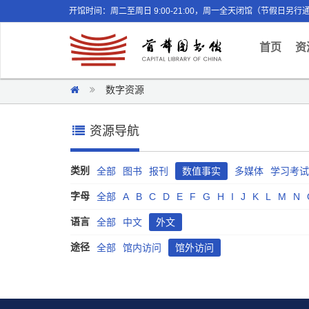
开馆时间：周二至周日 9:00-21:00，周一全天闭馆（节假日另行
(curr
首页
资
数字资源
资源导航
类别
全部
图书
报刊
数值事实
多媒体
学习考试
字母
全部
A
B
C
D
E
F
G
H
I
J
K
L
M
N
语言
全部
中文
外文
途径
全部
馆内访问
馆外访问