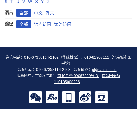
S
T
U
V
W
X
Y
Z
语言
全部
中文
外文
途径
全部
馆内访问
馆外访问
咨询电话：010-67358114-2102（华威桥馆），010-81907111（北京城市图
书馆）
监督电话：010-67358114-2103
监督邮箱：
jd@clcn.net.cn
版权所有：首都图书馆
京 ICP 备 09067229号-3
京公网安备
110105000296