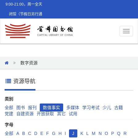
9:00-21:00，周一全天
闭馆（节假日另行通
知）
Toggl
naviga
数字资源
资源导航
类别
全部
图书
报刊
数值事实
多媒体
学习考试
少儿
古籍
党建
自建资源
开放获取
其它
试用
字母
全部
A
B
C
D
E
F
G
H
I
J
K
L
M
N
O
P
Q
R