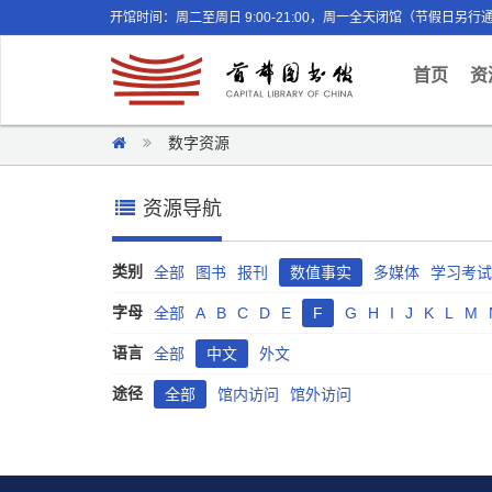
开馆时间：周二至周日 9:00-21:00，周一全天闭馆（节假日另行
(curr
首页
资
数字资源
资源导航
类别
全部
图书
报刊
数值事实
多媒体
学习考试
字母
全部
A
B
C
D
E
F
G
H
I
J
K
L
M
语言
全部
中文
外文
途径
全部
馆内访问
馆外访问