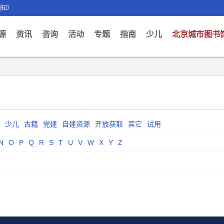
通知）
ent)
源
资讯
咨询
活动
专题
指南
少儿
北京城市图书
少儿
古籍
党建
自建资源
开放获取
其它
试用
N
O
P
Q
R
S
T
U
V
W
X
Y
Z