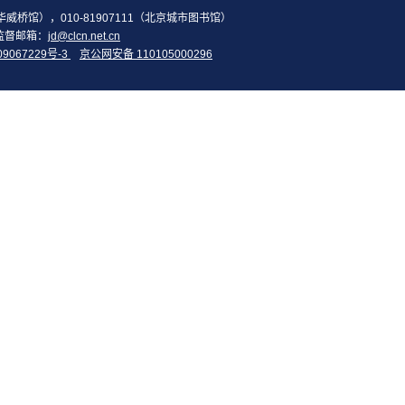
2（华威桥馆），010-81907111（北京城市图书馆）
监督邮箱：
jd@clcn.net.cn
09067229号-3
京公网安备 110105000296