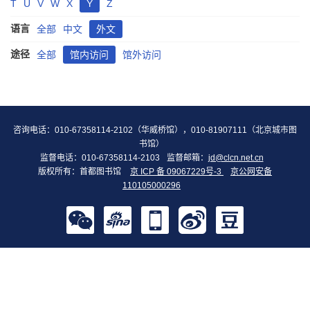
T
U
V
W
X
Y
Z
语言
全部
中文
外文
途径
全部
馆内访问
馆外访问
咨询电话：010-67358114-2102（华威桥馆），010-81907111（北京城市图
书馆）
监督电话：010-67358114-2103
监督邮箱：
jd@clcn.net.cn
版权所有：首都图书馆
京 ICP 备 09067229号-3
京公网安备
110105000296