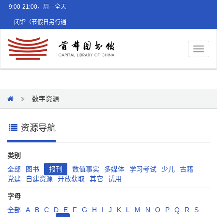
9:00-21:00，周一全天
闭馆（节假日另行通
知）
Toggl
naviga
数字资源
资源导航
类别
全部
图书
报刊
数值事实
多媒体
学习考试
少儿
古籍
党建
自建资源
开放获取
其它
试用
字母
全部
A
B
C
D
E
F
G
H
I
J
K
L
M
N
O
P
Q
R
S