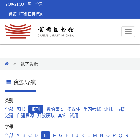
9:00-21:00，周一全天
闭馆（节假日另行通
知）
Toggl
naviga
数字资源
资源导航
类别
全部
图书
报刊
数值事实
多媒体
学习考试
少儿
古籍
党建
自建资源
开放获取
其它
试用
字母
全部
A
B
C
D
E
F
G
H
I
J
K
L
M
N
O
P
Q
R