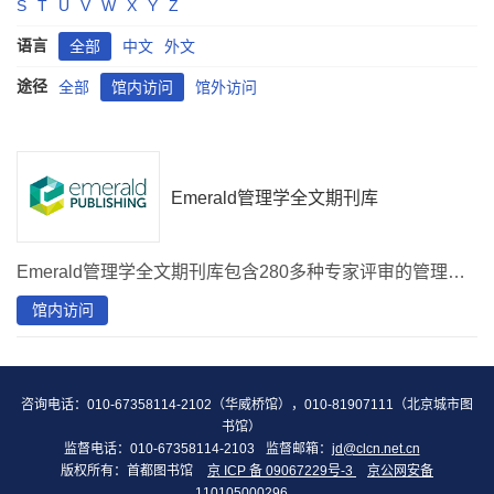
S
T
U
V
W
X
Y
Z
语言
全部
中文
外文
途径
全部
馆内访问
馆外访问
Emerald管理学全文期刊库
Emerald管理学全文期刊库包含280多种专家评审的管理学学术期刊，可访问首都图书馆购买的2011年12月1日-2021年6月30日出版的文章内容，提供权威管理学研究和学术思想。
馆内访问
咨询电话：010-67358114-2102（华威桥馆），010-81907111（北京城市图
书馆）
监督电话：010-67358114-2103
监督邮箱：
jd@clcn.net.cn
版权所有：首都图书馆
京 ICP 备 09067229号-3
京公网安备
110105000296