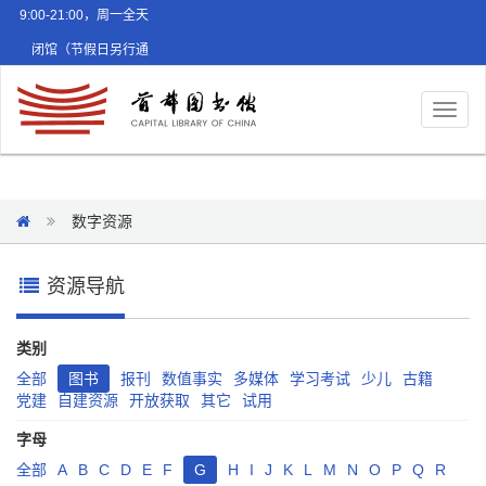
9:00-21:00，周一全天
闭馆（节假日另行通
知）
Toggl
naviga
数字资源
资源导航
类别
全部
图书
报刊
数值事实
多媒体
学习考试
少儿
古籍
党建
自建资源
开放获取
其它
试用
字母
全部
A
B
C
D
E
F
G
H
I
J
K
L
M
N
O
P
Q
R