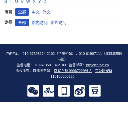
S
T
U
V
W
X
Y
Z
语言
全部
中文
外文
途径
全部
馆内访问
馆外访问
咨询电话：010-67358114-2102（华威桥馆），010-81907111（北京城市图
书馆）
监督电话：010-67358114-2103
监督邮箱：
jd@clcn.net.cn
版权所有：首都图书馆
京 ICP 备 09067229号-3
京公网安备
110105000296