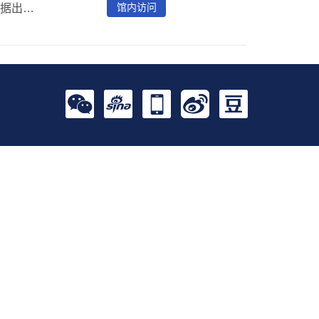
馆内访问
爱学术（iresearch）平台提供外文电子书超过58万册，根据出版社不同提供一定比例试读，其中11万册OA图书可访问全文。