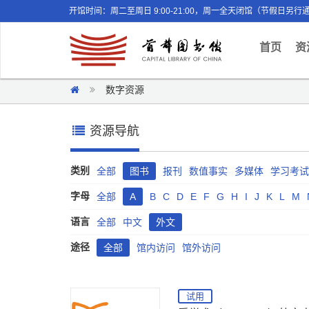
开馆时间：周二至周日 9:00-21:00，周一全天闭馆（节假日另行
(curr
首页
资
数字资源
资源导航
类别
全部
图书
报刊
数值事实
多媒体
学习考试
字母
全部
A
B
C
D
E
F
G
H
I
J
K
L
M
语言
全部
中文
外文
途径
全部
馆内访问
馆外访问
试用