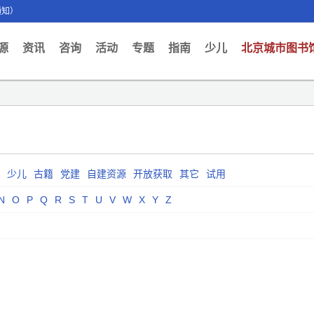
通知）
ent)
源
资讯
咨询
活动
专题
指南
少儿
北京城市图书
少儿
古籍
党建
自建资源
开放获取
其它
试用
N
O
P
Q
R
S
T
U
V
W
X
Y
Z