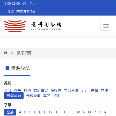
9:00-21:00，周一全天
闭馆（节假日另行通
知）
Toggl
naviga
数字资源
资源导航
类别
全部
图书
报刊
数值事实
多媒体
学习考试
少儿
古籍
党建
自建资源
开放获取
其它
试用
字母
全部
A
B
C
D
E
F
G
H
I
J
K
L
M
N
O
P
Q
R