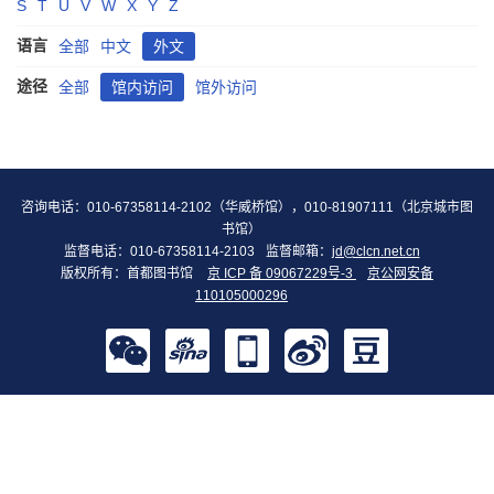
S
T
U
V
W
X
Y
Z
语言
全部
中文
外文
途径
全部
馆内访问
馆外访问
咨询电话：010-67358114-2102（华威桥馆），010-81907111（北京城市图
书馆）
监督电话：010-67358114-2103
监督邮箱：
jd@clcn.net.cn
版权所有：首都图书馆
京 ICP 备 09067229号-3
京公网安备
110105000296