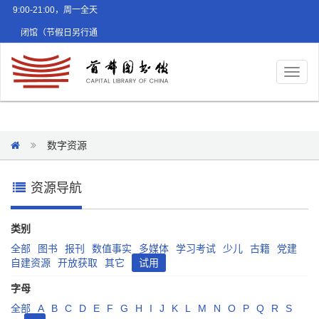
9:00-21:00，周一全天
闭馆（节假日另行通
知）
Toggl
naviga
数字资源
资源导航
类别
全部
图书
报刊
数值事实
多媒体
学习考试
少儿
古籍
党建
自建资源
开放获取
其它
试用
字母
全部
A
B
C
D
E
F
G
H
I
J
K
L
M
N
O
P
Q
R
S