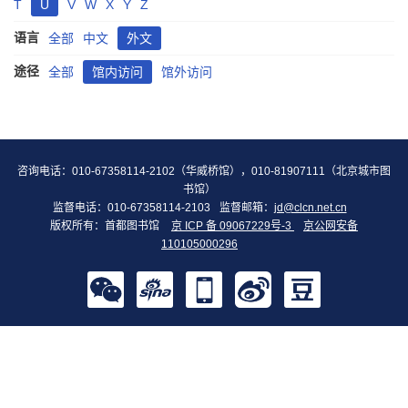
T
U
V
W
X
Y
Z
语言
全部
中文
外文
途径
全部
馆内访问
馆外访问
咨询电话：010-67358114-2102（华威桥馆），010-81907111（北京城市图
书馆）
监督电话：010-67358114-2103
监督邮箱：
jd@clcn.net.cn
版权所有：首都图书馆
京 ICP 备 09067229号-3
京公网安备
110105000296