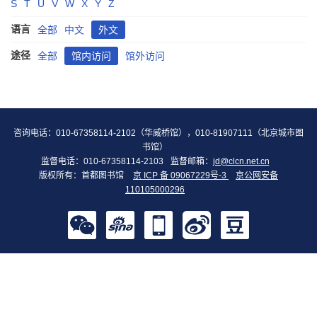
S
T
U
V
W
X
Y
Z
语言
全部
中文
外文
途径
全部
馆内访问
馆外访问
咨询电话：010-67358114-2102（华威桥馆），010-81907111（北京城市图
书馆）
监督电话：010-67358114-2103
监督邮箱：
jd@clcn.net.cn
版权所有：首都图书馆
京 ICP 备 09067229号-3
京公网安备
110105000296