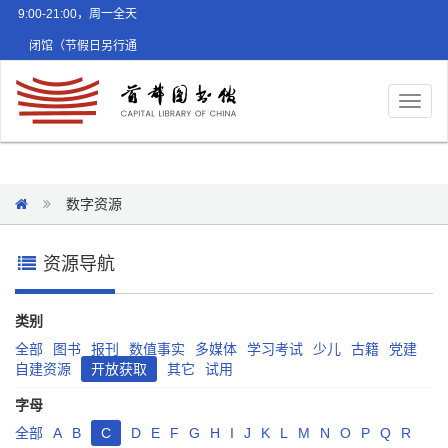
9:00-21:00，周一全天
闭馆（节假日另行通
知）
Toggl
naviga
数字资源
资源导航
类别
全部
图书
报刊
数值事实
多媒体
学习考试
少儿
古籍
党建
自建资源
开放获取
其它
试用
字母
全部
A
B
C
D
E
F
G
H
I
J
K
L
M
N
O
P
Q
R