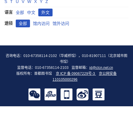
S
T
U
V
W
X
Y
Z
语言
全部
中文
外文
途径
全部
馆内访问
馆外访问
咨询电话：010-67358114-2102（华威桥馆），010-81907111（北京城市图
书馆）
监督电话：010-67358114-2103
监督邮箱：
jd@clcn.net.cn
版权所有：首都图书馆
京 ICP 备 09067229号-3
京公网安备
110105000296