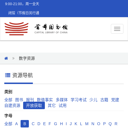
9:00-21:00，周一全天
闭馆（节假日另行通
知）
Toggl
naviga
数字资源
资源导航
类别
全部
图书
报刊
数值事实
多媒体
学习考试
少儿
古籍
党建
自建资源
开放获取
其它
试用
字母
全部
A
B
C
D
E
F
G
H
I
J
K
L
M
N
O
P
Q
R