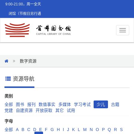
9:00-21:00，周一全天
闭馆（节假日另行通
知）
Toggl
naviga
数字资源
资源导航
类别
全部
图书
报刊
数值事实
多媒体
学习考试
少儿
古籍
党建
自建资源
开放获取
其它
试用
字母
全部
A
B
C
D
E
F
G
H
I
J
K
L
M
N
O
P
Q
R
S