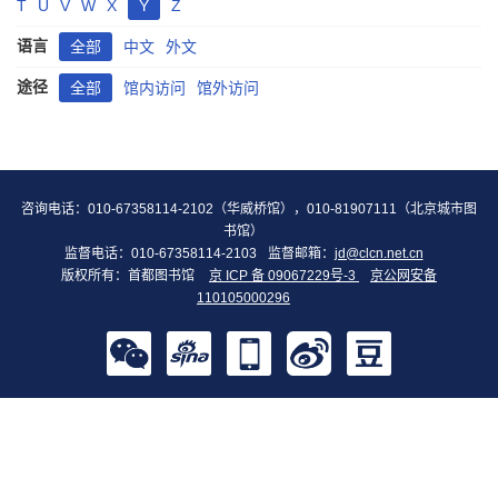
T
U
V
W
X
Y
Z
语言
全部
中文
外文
途径
全部
馆内访问
馆外访问
咨询电话：010-67358114-2102（华威桥馆），010-81907111（北京城市图
书馆）
监督电话：010-67358114-2103
监督邮箱：
jd@clcn.net.cn
版权所有：首都图书馆
京 ICP 备 09067229号-3
京公网安备
110105000296