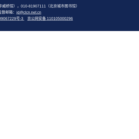
2（华威桥馆），010-81907111（北京城市图书馆）
监督邮箱：
jd@clcn.net.cn
09067229号-3
京公网安备 110105000296