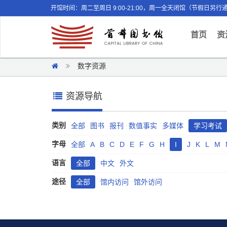
开馆时间：周二至周日 9:00-21:00，周一全天闭馆（节假日另行
(curr
首页
资
数字资源
资源导航
类别
全部
图书
报刊
数值事实
多媒体
学习考试
字母
全部
A
B
C
D
E
F
G
H
I
J
K
L
M
语言
全部
中文
外文
途径
全部
馆内访问
馆外访问