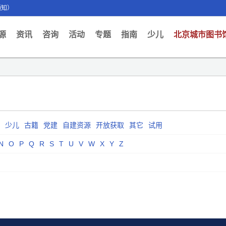
通知）
ent)
源
资讯
咨询
活动
专题
指南
少儿
北京城市图书
少儿
古籍
党建
自建资源
开放获取
其它
试用
N
O
P
Q
R
S
T
U
V
W
X
Y
Z