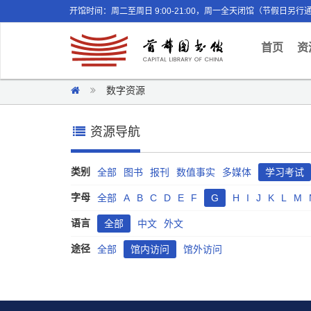
开馆时间：周二至周日 9:00-21:00，周一全天闭馆（节假日另行
(curr
首页
资
数字资源
资源导航
类别
全部
图书
报刊
数值事实
多媒体
学习考试
字母
全部
A
B
C
D
E
F
G
H
I
J
K
L
M
语言
全部
中文
外文
途径
全部
馆内访问
馆外访问