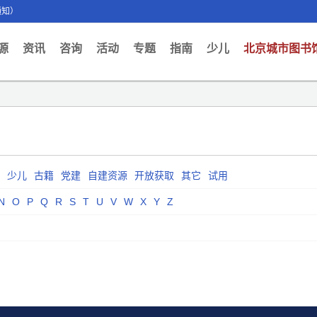
通知）
ent)
源
资讯
咨询
活动
专题
指南
少儿
北京城市图书
少儿
古籍
党建
自建资源
开放获取
其它
试用
N
O
P
Q
R
S
T
U
V
W
X
Y
Z