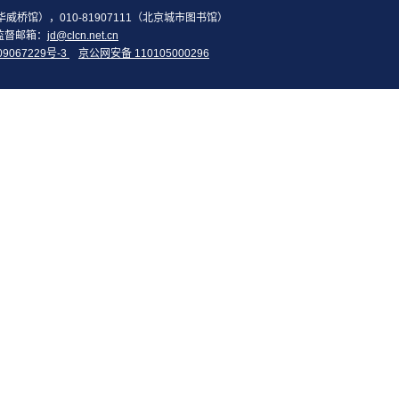
2（华威桥馆），010-81907111（北京城市图书馆）
监督邮箱：
jd@clcn.net.cn
09067229号-3
京公网安备 110105000296