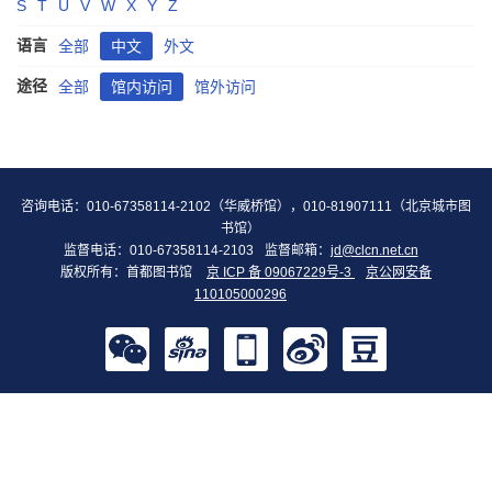
S
T
U
V
W
X
Y
Z
语言
全部
中文
外文
途径
全部
馆内访问
馆外访问
咨询电话：010-67358114-2102（华威桥馆），010-81907111（北京城市图
书馆）
监督电话：010-67358114-2103
监督邮箱：
jd@clcn.net.cn
版权所有：首都图书馆
京 ICP 备 09067229号-3
京公网安备
110105000296