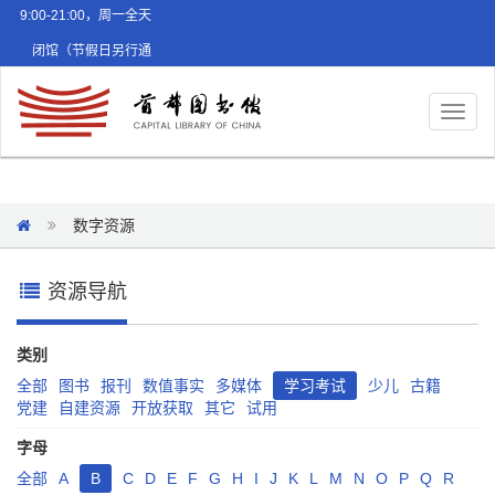
9:00-21:00，周一全天
闭馆（节假日另行通
知）
Toggl
naviga
数字资源
资源导航
类别
全部
图书
报刊
数值事实
多媒体
学习考试
少儿
古籍
党建
自建资源
开放获取
其它
试用
字母
全部
A
B
C
D
E
F
G
H
I
J
K
L
M
N
O
P
Q
R