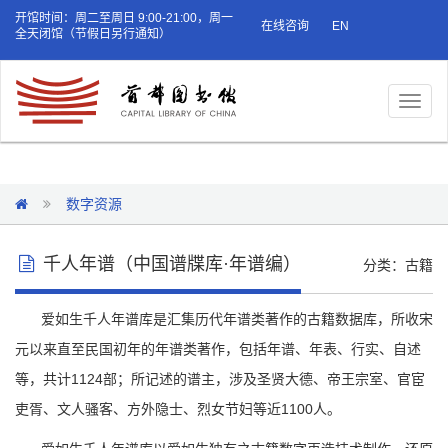
开馆时间：周二至周日 9:00-21:00，周一
在线咨询
EN
全天闭馆（节假日另行通知）
Toggl
naviga
数字资源
千人年谱（中国谱牒库·年谱编）
分类：古籍
爱如生千人年谱库是汇集历代年谱类著作的古籍数据库，所收宋
元以来直至民国初年的年谱类著作，包括年谱、年表、行实、自述
等，共计1124部；所记述的谱主，涉及圣贤大德、帝王宗室、官宦
吏胥、文人骚客、方外隐士、烈女节妇等近1100人。