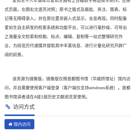
爱如生千人年谱库以爱如生独有之古籍数字再造技术制作。还原
式页面，左图右文逐页对照；原书之版式及眉批、夹注、图表、标
记等无障碍录入，并在原位置非嵌入式显示，全息再现。同时配备
爱如生自主研发的检索系统和功能平台，可以进行毫秒级、可导出
之海量全文检索和校勘、标点、编辑、复制等一站式整理研究作
业，为综览历代谱牒并提取其中丰富信息、进行计量化研究开辟广
阔的前景。
该资源为镜像版，镜像版仅限首都图书馆（华威桥馆址）馆内访
问，并且需要使用客户端登录（客户端仅支持windows系统）。首都
图书馆读者请在A座1层历史文献阅览室使用。
访问方式
馆内访问