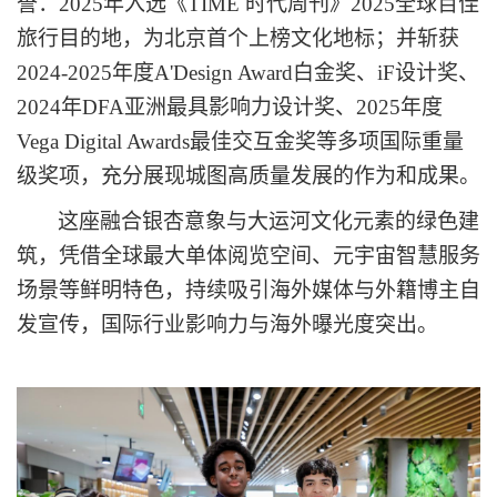
誉：
2025年
入选《
TIME 时代周刊》2025全球百佳
旅行目的地，为北京首个上榜文化地标
；
并斩获
2024-2025年度A'Design Award白金奖、iF设计奖
、
2024年DFA亚洲最具影响力设计奖
、
2025年度
Vega Digital Awards最佳交互金奖
等多项国际重量
级奖项，充分展现城图高质量发展的作为和成果。
这座融合银杏意象与大运河文化元素的绿色建
筑，凭借全球最大单体阅览空间、元宇宙智慧服务
场景等鲜明特色，持续吸引海外媒体与外籍博主自
发宣传，国际行业影响力与海外曝光度突出。