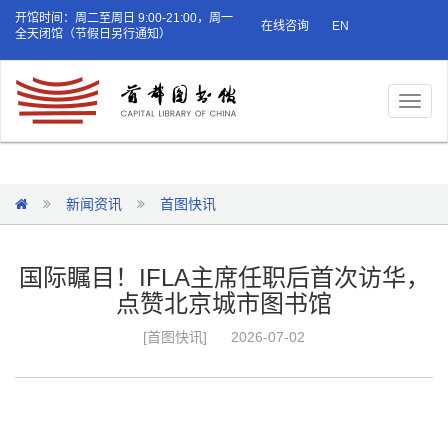
开馆时间：周二至周日 9:00-21:00，周一
在线咨询
EN
全天闭馆（节假日另行通知）
Toggl
naviga
新闻资讯
首图快讯
国际瞩目！IFLA主席任职后首次访华，
点赞北京城市图书馆
[首图快讯]
2026-07-02