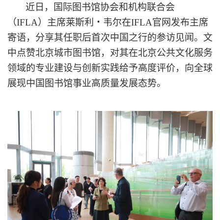
近日，国际图书馆协会和机构联合会
（
IFLA）主席莱斯利・韦尔在IFLA官网发布主席
寄语，分享其
任职后首次
中国之行
的
参访见闻。文
中点赞北京城市图书馆，对
其
在
北京
公共文化服务
领域的专业建设与创新实践给予高度评价
，
向全球
展现中国图书馆事业高质量发展态势。