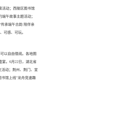
读活动；西陵区图书馆
里的端午故事主题活动；
“传承端午古韵 陪伴亲
学、可感、可玩。
者可以自由借阅。各地图
宴。6月22日，湖北省
征文活动；荆州、荆门、宜
图书馆上线“龙舟竞速趣