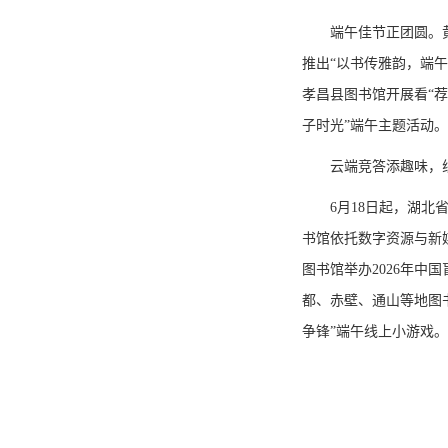
端午佳节正团圆。
推出“以书传雅韵，端午
孝昌县图书馆开展看“荐
子时光”端午主题活动
云端竞答添趣味，
6月18日起，湖
书馆依托数字资源与新
图书馆举办2026年中
都、赤壁、通山等地图
争锋”端午线上小游戏