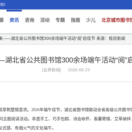
通知）
ent)
源
资讯
咨询
活动
专题
指南
少儿
北京城市图书
美——湖北省公共图书馆300余场端午活动“阅”启佳节 来源：极目新闻
—湖北省公共图书馆300余场端午活动“阅”
[业界新闻]
2026-06-23
享荆楚情意浓。2026年端午佳节，湖北省图书馆联动全省各级公共图书馆
”系列主题阅读活动。非遗手工、巧手包粽、诗会咏怀、香囊寄情、艾草纳
仪式感、有烟火气的文化端午。