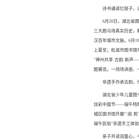
诗书诵读忆屈子，
6月20日，湖北
三大跑马场真实历史，
汉百年城市文脉。6月
上夏至；松滋市图书馆
“神州共享·古韵·新
题展览。一场场讲座、
非遗手作承古韵，
湖北省少年儿童图
炫彩中国节——端午特
城区图书馆开展“‘阅·
端午民俗”非遗手工体
亲子共读润童心，