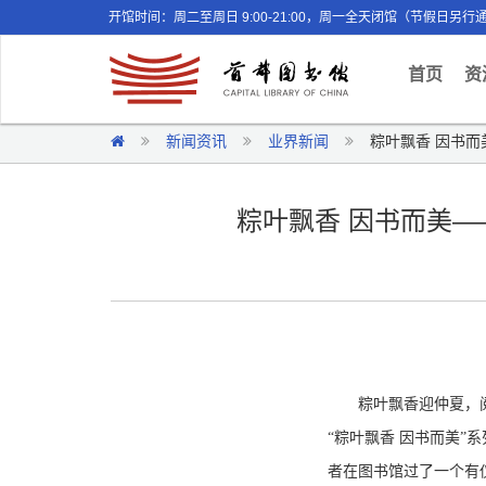
开馆时间：周二至周日 9:00-21:00，周一全天闭馆（节假日另行
(curr
首页
资
新闻资讯
业界新闻
粽叶飘香 因书而
粽叶飘香 因书而美—
粽叶飘香迎仲夏，阅
“粽叶飘香 因书而美
者在图书馆过了一个有