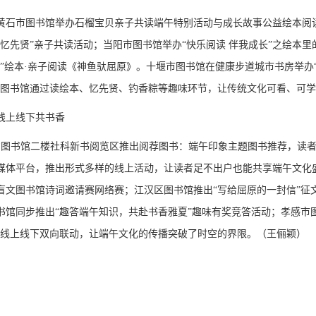
黄石市图书馆举办石榴宝贝亲子共读端午特别活动与成长故事公益绘本阅
忆先贤”亲子共读活动；当阳市图书馆举办“快乐阅读 伴我成长”之绘本
”绘本·亲子阅读《神鱼驮屈原》。十堰市图书馆在健康步道城市书房举办
。图书馆通过读绘本、忆先贤、钓香粽等趣味环节，让传统文化可看、可
线上线下共书香
北省图书馆二楼社科新书阅览区推出阅荐图书：端午印象主题图书推荐，读
媒体平台，推出形式多样的线上活动，让读者足不出户也能共享端午文化盛
国盲文图书馆诗词邀请赛网络赛；江汉区图书馆推出“写给屈原的一封信”
书馆同步推出“趣答端午知识，共赴书香雅夏”趣味有奖竞答活动；孝感市
。线上线下双向联动，让端午文化的传播突破了时空的界限。
（
王俪颖
）