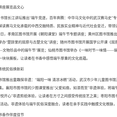
讲座展览品文心
省图书馆长江讲坛推出“端午竞逐，百年奔腾：中华马文化中的武汉赛马史”
解读赛马文化承载的中西交融特质、民族实业精神与近代社会变迁，带领
19日，孝南区图书馆开展《朝阳课堂》端午节专题讲座；黄州区图书馆推
举办“楚辞里的屈原与古楚文化”讲座；随州市图书馆开展国学公开课《屈
声——文物珍品中的端午节”展览；仙桃市图书馆举办《一味时节一味情——
一块块展板，让读者在书香中感悟端午厚重的文化底蕴。
传统民俗焕新彩
书馆推出童趣探非遗：“端阳一味 清凉冰糕”活动，武汉市少年儿童图书
集。襄阳市图书馆的少图课堂推出“父爱如扇，如漆而至”非遗体验，将端
剪’悦开心”非遗剪纸体验，让读者在方寸之间感受传统技艺之美；枣阳市图
验活动。非遗体验与端午民俗深度融合，读者在亲手实践中触摸文化根脉
书香作伴度佳节