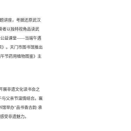
专题讲座，考据还原武汉
读者以独特视角品读武
出公益课堂——当端午遇
原》。天门市图书馆推出
端午节药用植物图鉴》主
馆开展非遗文化读书会之
午与父亲节温情结合。襄
书馆举办“品书香古韵·承
，感受非遗魅力。