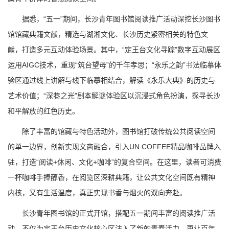
据悉，“五一”期间，长沙青年图书馆阅读推广活动深挖长沙图书
馆馆藏典籍文献，精选与湖湘文化、长沙历史紧密相关的特色文
献，打造多元互动体验场景。其中，“定王台文化寻踪”数字互动展区
运用AIGC技术，重现“筑台望母”的千年孝思；“永乐之韵”书法临摹体
验区通过线上讲解与线下临摹相结合，解读《永乐大典》的历史与
艺术价值；“深巷之光”剧本解谜体验区以沉浸式角色扮演，探寻长沙
和平解放的红色历史。
除了丰富的馆藏与特色活动外，图书馆打破传统公共阅读空间
的单一边界，创新实现文商融合，引入UN COFFEE精品咖啡品牌入
驻，打造“阅读+休闲、文化+咖啡”的复合空间。在这里，读者可消费
一杯咖啡手捧醇香，在阅览区深耕典籍，让公共文化空间既有精神
内核，又有生活温度，真正实现书香与烟火的双向奔赴。
长沙青年图书馆的正式开馆，搭配五一期间丰富的阅读推广活
动，不仅为定王台历史文化核心区注入了新的青春活力，更让百年