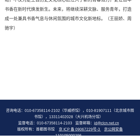
书香在新时代焕发新生。未来，将继续深耕文脉、服务青年，打造
成一处兼具书香气息与休闲氛围的城市文化新地标。（王丽娇、周
驰宇）
咨询电话：010-67358114-2102（华威桥馆），010-81907111（北京城市图
书馆），13311402028（大兴机场分馆）
监督电话：010-67358114-2103
监督邮箱：
jd@clcn.net.cn
版权所有：首都图书馆
京 ICP 备 09067229号-3
京公网安备
110105000296