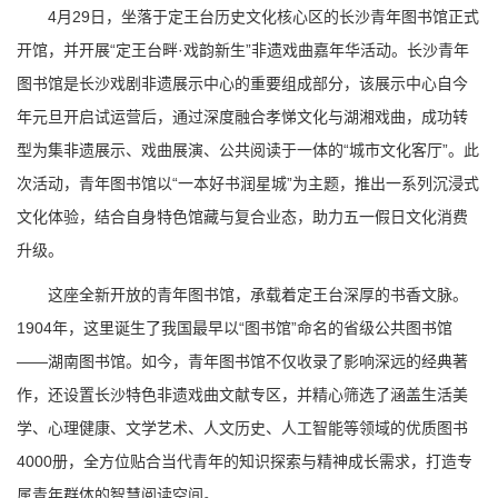
4月29日，坐落于定王台历史文化核心区的长沙青年图书馆正式
开馆，并开展“定王台畔·戏韵新生”非遗戏曲嘉年华活动。长沙青年
图书馆是长沙戏剧非遗展示中心的重要组成部分，该展示中心自今
年元旦开启试运营后，通过深度融合孝悌文化与湖湘戏曲，成功转
型为集非遗展示、戏曲展演、公共阅读于一体的“城市文化客厅”。此
次活动，青年图书馆以“一本好书润星城”为主题，推出一系列沉浸式
文化体验，结合自身特色馆藏与复合业态，助力五一假日文化消费
升级。
这座全新开放的青年图书馆，承载着定王台深厚的书香文脉。
1904年，这里诞生了我国最早以“图书馆”命名的省级公共图书馆
——湖南图书馆。如今，青年图书馆不仅收录了影响深远的经典著
作，还设置长沙特色非遗戏曲文献专区，并精心筛选了涵盖生活美
学、心理健康、文学艺术、人文历史、人工智能等领域的优质图书
4000册，全方位贴合当代青年的知识探索与精神成长需求，打造专
属青年群体的智慧阅读空间。