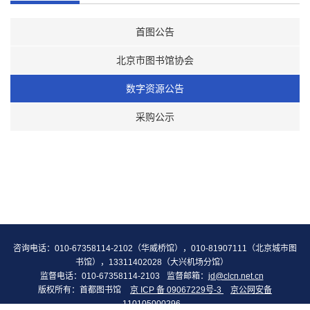
首图公告
北京市图书馆协会
数字资源公告
采购公示
咨询电话：010-67358114-2102（华威桥馆），010-81907111（北京城市图
书馆），13311402028（大兴机场分馆）
监督电话：010-67358114-2103
监督邮箱：
jd@clcn.net.cn
版权所有：首都图书馆
京 ICP 备 09067229号-3
京公网安备
110105000296