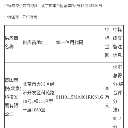
中标成交供应商地址：北京市丰台区富丰路
4号18层18B01号
中标金额：
79.3万元
中
中标
供应商
标
成交
供应商地址
统一信用代码
名称
金
备注
额
信息
评审
总得
雷图志
北京市大兴区经
分
(综
悦
(北京)
39
济开发区科苑路
合评
科技发
91110115MA001RKN1G
万
18号1幢C1户型
分
展有限
元
一层1060室
法)：
公司
95.2
分