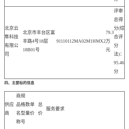
评审
总得
北京云
分
(综
北京市丰台区富
79.3
隼科技
合评
丰路
4号18层
91110112MA02M1HMX2
万
有限公
分
18B01号
元
司
法)：
95.46
分
四、主要标的信息
商
规
供应
品
格
数
单
总
服务要求
商
名
型
量
价
价
称
号