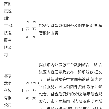
雷图
志悦
(北
39
39
京)科
馆务问答智能体服务及图书搜索推
荐
1
万
万
技发
智能体服务
元
元
展有
限公
司
提供馆内外资源平台数据整合、整
合
资源内容展示及发布、跨系统数
据交
北京
互与系统对接等智慧图书馆系
统内容
云隼
79.3
79.3
平台服务，涵盖馆内外资源
数据汇聚
科技
1
万
万
融合、整合后资源的分级
展示与合规
有限
元
元
发布、市区两级图书馆
资源数据互联
公司
互享与多系统无缝对
接等核心业务场