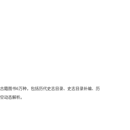
索古籍图书6万种，包括历代史志目录、史志目录补编、历
时空动态解析。