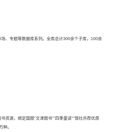
、专题等数据库系列。全库总计300余个子库，100余
资源，绑定国图“文津图书”“四季童读”“馆社共荐优质
万种。