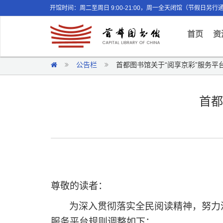
开馆时间：周二至周日 9:00-21:00，周一全天闭馆（节假日另行
(curr
首页
资
公告栏
首都图书馆关于“阅享京彩”服务平
首都
尊敬的读者：
为
深入贯彻落实
全民阅读
精神
，
努力
服务平台规则调整如下：