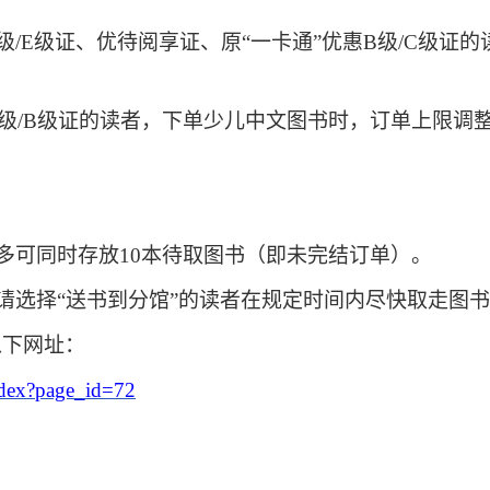
/D级/E级证、优待阅享证、原“一卡通”优惠B级/C级
级/B级证的读者，下单少
儿中文图书时，订单上限调
多可同时存放
10本待取图书（即未完结订单）。
请选择
“送书到分馆”的读者在规定时间内尽快取走图
以下网址：
index?page_id=72