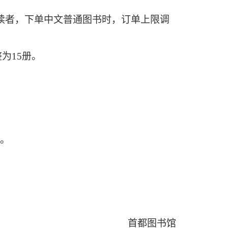
证的读者，下单中文普通图书时，订单上限调
整为
15册。
书。
首都图书馆