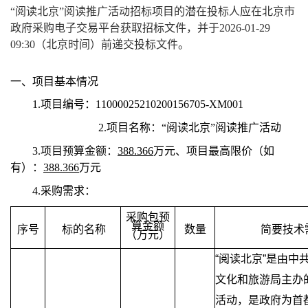
“阅读北京”阅读推广活动招标项目的潜在投标人应在北京市
政府采购电子交易平台获取招标文件，并于2026-01-29
09:30（北京时间）前递交投标文件。
一、项目基本情况
1.
项目编号：11000025210200156705-XM001
2.
项目名称：
“阅读北京”阅读推广活动
3.
项目预算金额：
388.366
万元、项目最高限价（如
有）：
388.366
万元
4.
采购需求：
采购包预
算金额
序号
标的名称
数量
简要技术
（万元）
“阅读北京”是由中
文化和旅游局主办
活动，是政府为首