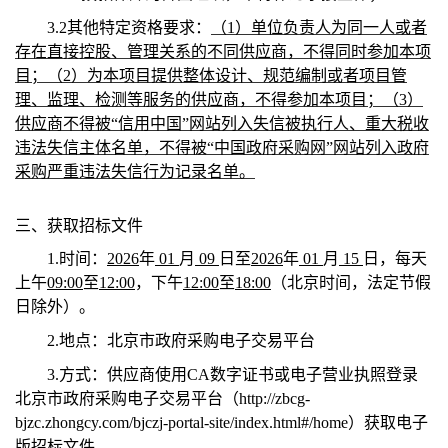
3.2
其他特定资格要求：
（1）单位负责人为同一人或者
存在直接控股、管理关系的不同供应商，不得同时参加本项
目；（2）为本项目提供整体设计、规范编制或者项目管
理、监理、检测等服务的供应商，不得参加本项目；（3）
供应商不得被“信用中国”网站列入失信被执行人、重大税收
违法失信主体名单，不得被“中国政府采购网”网站列入政府
采购严重违法失信行为记录名单。
三、获取招标文件
1.
时间：
2026
年
01
月
09
日至
2026
年
01
月
15
日，每天
上午
09:00
至
12:00
，下午
12:00
至
18:00
（北京时间，法定节假
日除外）。
2.
地点：北京市政府采购电子交易平台
3.
方式：供应商使用CA数字证书或电子营业执照登录
北京市政府采购电子交易平台（http://zbcg-
bjzc.zhongcy.com/bjczj-portal-site/index.html#/home）获取电子
版招标文件。