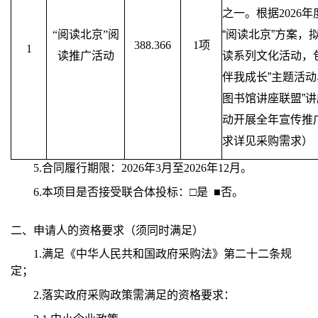
之一。根据
2026
年
“阅读北京”阅
“阅读北京”方案，
388.366
1
项
1
读推广活动
读系列文化活动，
伴我成长”主题活动
图书馆讲座联盟”
动开展全年宣传推
求详见采购需求）
5.
合同履行期限：2026年3月至2026年12月。
6.
本项目是否接受联合体投标：□是
■
否。
二、申请人的资格要求（须同时满足）
1.
满足《中华人民共和国政府采购法》第二十二条规
定；
2.
落实政府采购政策需满足的资格要求：