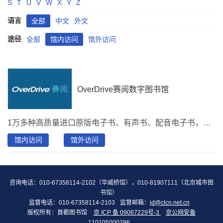
S
T
U
V
W
X
Y
Z
语言
全部
中文
外文
途径
全部
馆内访问
馆外访问
OverDrive赛阅数字图书馆
1万多种高质量进口原版电子书、有声书、配音电子书，英文为主，搭配少量优质中文、中英双语、小语种作品。
馆内访问
馆外访问
咨询电话：010-67358114-2102（华威桥馆），010-81907111（北京城市图
书馆）
监督电话：010-67358114-2103
监督邮箱：
jd@clcn.net.cn
版权所有：首都图书馆
京 ICP 备 09067229号-3
京公网安备
110105000296