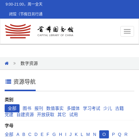
9:00-21:00，周一全天
闭馆（节假日另行通
知）
Toggl
naviga
数字资源
资源导航
类别
全部
图书
报刊
数值事实
多媒体
学习考试
少儿
古籍
党建
自建资源
开放获取
其它
试用
字母
全部
A
B
C
D
E
F
G
H
I
J
K
L
M
N
O
P
Q
R