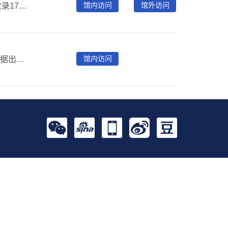
馆内访问
馆外访问
Academic Search Complete综合学科参考类全文数据库收录17900余种期刊的文摘，其中全文期刊8800余种。还收录800余种非期刊类全文出版物（如书籍、报告及会议论文等）。
馆内访问
爱学术（iresearch）平台提供外文电子书超过58万册，根据出版社不同提供一定比例试读，其中11万册OA图书可访问全文。