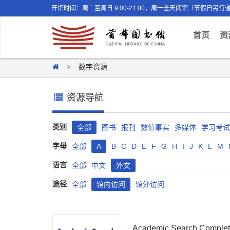
开馆时间：周二至周日 9:00-21:00，周一全天闭馆（节假日另行
(curr
首页
资
数字资源
资源导航
类别
全部
图书
报刊
数值事实
多媒体
学习考试
字母
全部
A
B
C
D
E
F
G
H
I
J
K
L
M
语言
全部
中文
外文
途径
全部
馆内访问
馆外访问
Academic Search Comple