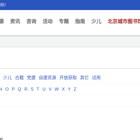
通知）
ent)
源
资讯
咨询
活动
专题
指南
少儿
北京城市图书
少儿
古籍
党建
自建资源
开放获取
其它
试用
N
O
P
Q
R
S
T
U
V
W
X
Y
Z
te