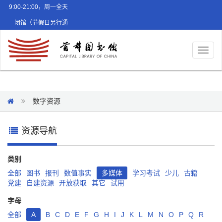
9:00-21:00，周一全天
闭馆（节假日另行通
知）
Toggl
naviga
数字资源
资源导航
类别
全部
图书
报刊
数值事实
多媒体
学习考试
少儿
古籍
党建
自建资源
开放获取
其它
试用
字母
全部
A
B
C
D
E
F
G
H
I
J
K
L
M
N
O
P
Q
R