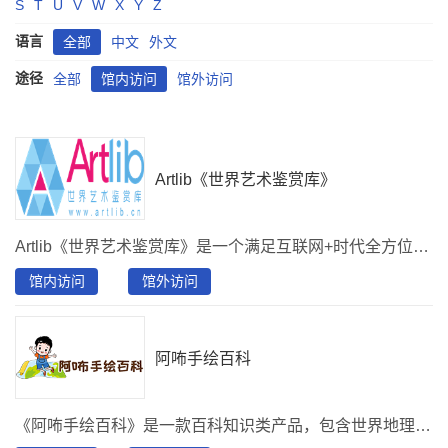
S
T
U
V
W
X
Y
Z
语言
全部
中文
外文
途径
全部
馆内访问
馆外访问
Artlib《世界艺术鉴赏库》
Artlib《世界艺术鉴赏库》是一个满足互联网+时代全方位艺术鉴赏需求的产品，收录高清图片并处于实时更新状态，涵盖油画、素描、版画、水彩、国画、书法、壁画、雕塑、篆刻、建筑艺术及其他类型，包含艺术普及、艺术故事、艺术品、艺术家、艺术机构、资讯六大内容模块。具有：知识系统组织、内容全面完整、数据深度标引、超级高清大图呈现、知识点内容模块关联、艺术辞典规范等专业特点。不仅能够提供高质量的艺术作品图片（可以进行高倍数放大，可以满足临摹、学习等多场景使用），同时能够为艺术鉴赏学习提供了大量的辅助素材和必要工具。
馆内访问
馆外访问
阿咘手绘百科
《阿咘手绘百科》是一款百科知识类产品，包含世界地理、中国地理、世界历史、中国历史、儿童教养、艺术素养、原创活动七款独立手绘数据模块。以“手绘主题+手绘元素+文化详情”组成内容体系，三端自适应，平台资源丰富，涵盖文化设施、非遗文化、旅游名胜、文物古迹、名人历史、互动游戏、专属问答等30余种大类，共200余张原创手绘图，10000余手绘元素，项目15000条，问答30000余条，年更新手绘图10余张、原创元素300余个。在原有数据库基础上擅长内容+服务定制，可根据需求，打造特色、综合性平台。