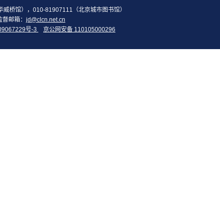
2（华威桥馆），010-81907111（北京城市图书馆）
监督邮箱：
jd@clcn.net.cn
09067229号-3
京公网安备 110105000296