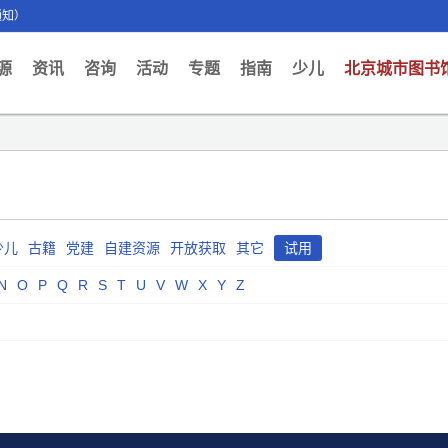
通知）
ent)
源
资讯
咨询
活动
专题
指南
少儿
北京城市图书
少儿
古籍
党建
自建资源
开放获取
其它
试用
N
O
P
Q
R
S
T
U
V
W
X
Y
Z