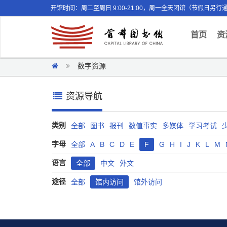
开馆时间：周二至周日 9:00-21:00，周一全天闭馆（节假日另行
(curr
首页
资
数字资源
资源导航
类别
全部
图书
报刊
数值事实
多媒体
学习考试
字母
全部
A
B
C
D
E
F
G
H
I
J
K
L
M
语言
全部
中文
外文
途径
全部
馆内访问
馆外访问