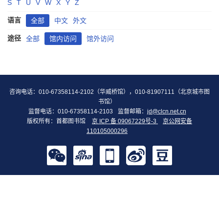
S
T
U
V
W
X
Y
Z
语言
全部
中文
外文
途径
全部
馆内访问
馆外访问
咨询电话：010-67358114-2102（华威桥馆），010-81907111（北京城市图
书馆）
监督电话：010-67358114-2103
监督邮箱：
jd@clcn.net.cn
版权所有：首都图书馆
京 ICP 备 09067229号-3
京公网安备
110105000296