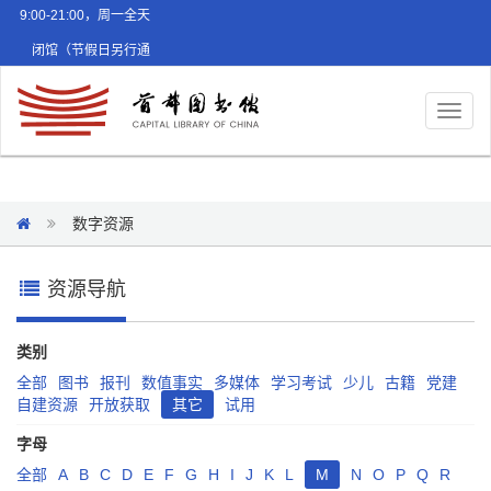
9:00-21:00，周一全天
闭馆（节假日另行通
知）
Toggl
naviga
数字资源
资源导航
类别
全部
图书
报刊
数值事实
多媒体
学习考试
少儿
古籍
党建
自建资源
开放获取
其它
试用
字母
全部
A
B
C
D
E
F
G
H
I
J
K
L
M
N
O
P
Q
R