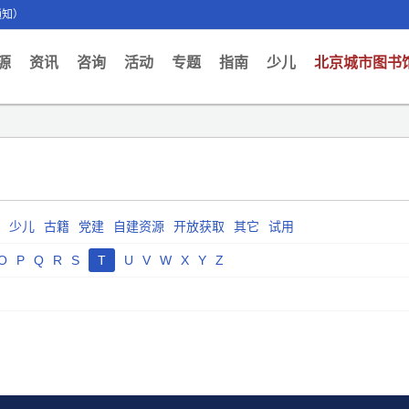
通知）
ent)
源
资讯
咨询
活动
专题
指南
少儿
北京城市图书
少儿
古籍
党建
自建资源
开放获取
其它
试用
O
P
Q
R
S
T
U
V
W
X
Y
Z