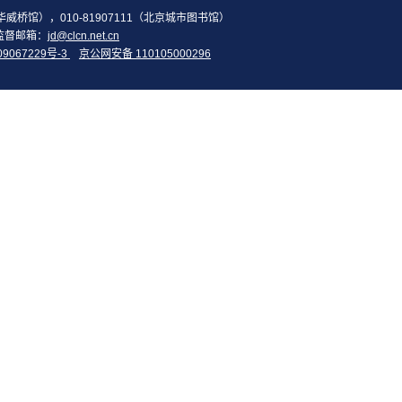
2（华威桥馆），010-81907111（北京城市图书馆）
监督邮箱：
jd@clcn.net.cn
09067229号-3
京公网安备 110105000296