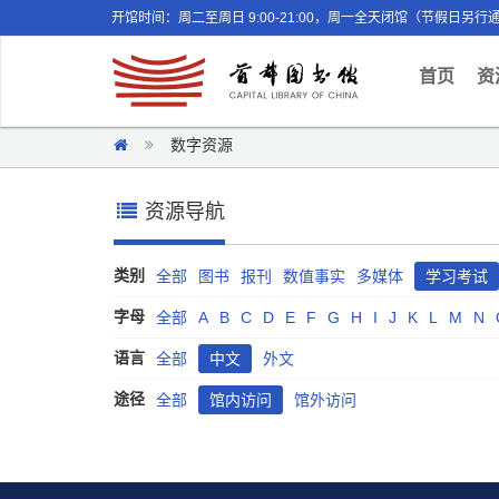
开馆时间：周二至周日 9:00-21:00，周一全天闭馆（节假日另行
(curr
首页
资
数字资源
资源导航
类别
全部
图书
报刊
数值事实
多媒体
学习考试
字母
全部
A
B
C
D
E
F
G
H
I
J
K
L
M
N
语言
全部
中文
外文
途径
全部
馆内访问
馆外访问