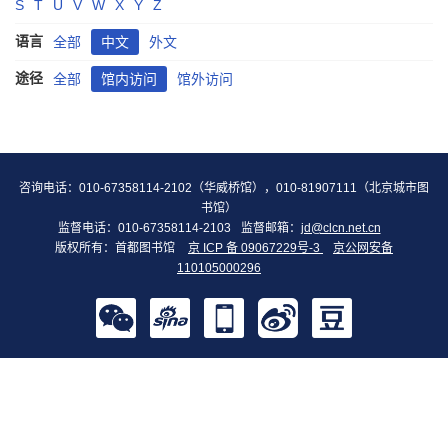
S
T
U
V
W
X
Y
Z
语言
全部
中文
外文
途径
全部
馆内访问
馆外访问
咨询电话：010-67358114-2102（华威桥馆），010-81907111（北京城市图
书馆）
监督电话：010-67358114-2103
监督邮箱：
jd@clcn.net.cn
版权所有：首都图书馆
京 ICP 备 09067229号-3
京公网安备
110105000296