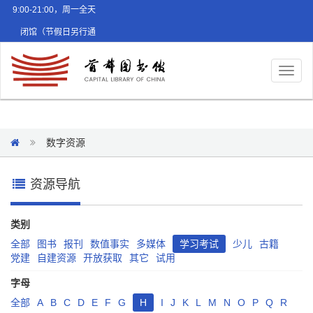
9:00-21:00，周一全天
闭馆（节假日另行通
知）
Toggl
naviga
数字资源
资源导航
类别
全部
图书
报刊
数值事实
多媒体
学习考试
少儿
古籍
党建
自建资源
开放获取
其它
试用
字母
全部
A
B
C
D
E
F
G
H
I
J
K
L
M
N
O
P
Q
R