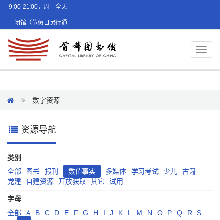
9:00-21:00，周一全天
闭馆（节假日另行通
知）
Toggl
naviga
数字资源
资源导航
类别
全部
图书
报刊
数值事实
多媒体
学习考试
少儿
古籍
党建
自建资源
开放获取
其它
试用
字母
全部
A
B
C
D
E
F
G
H
I
J
K
L
M
N
O
P
Q
R
S