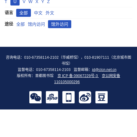
T
U
V
W
X
Y
Z
语言
全部
中文
外文
途径
全部
馆内访问
馆外访问
咨询电话：010-67358114-2102（华威桥馆），010-81907111（北京城市图
书馆）
监督电话：010-67358114-2103
监督邮箱：
jd@clcn.net.cn
版权所有：首都图书馆
京 ICP 备 09067229号-3
京公网安备
110105000296