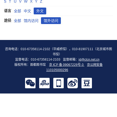
S
T
U
V
W
X
Y
Z
语言
全部
中文
外文
途径
全部
馆内访问
馆外访问
咨询电话：010-67358114-2102（华威桥馆），010-81907111（北京城市图
书馆）
监督电话：010-67358114-2103
监督邮箱：
jd@clcn.net.cn
版权所有：首都图书馆
京 ICP 备 09067229号-3
京公网安备
110105000296