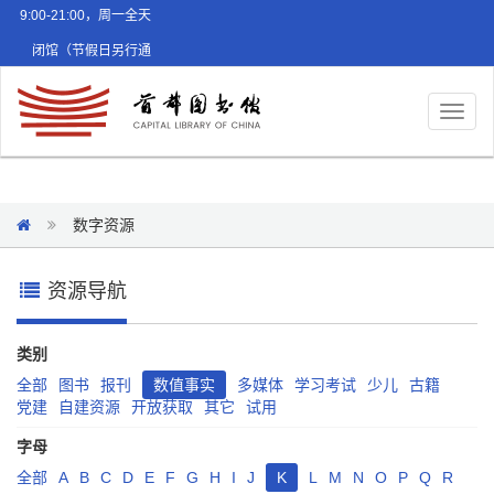
9:00-21:00，周一全天
闭馆（节假日另行通
知）
Toggl
naviga
数字资源
资源导航
类别
全部
图书
报刊
数值事实
多媒体
学习考试
少儿
古籍
党建
自建资源
开放获取
其它
试用
字母
全部
A
B
C
D
E
F
G
H
I
J
K
L
M
N
O
P
Q
R