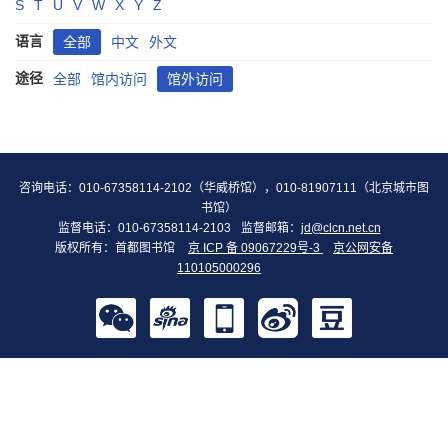
S
T
U
V
W
X
Y
Z
语言
全部
中文
外文
途径
全部
馆内访问
馆外访问
咨询电话：010-67358114-2102（华威桥馆），010-81907111（北京城市图
书馆）
监督电话：010-67358114-2103
监督邮箱：
jd@clcn.net.cn
版权所有：首都图书馆
京 ICP 备 09067229号-3
京公网安备
110105000296