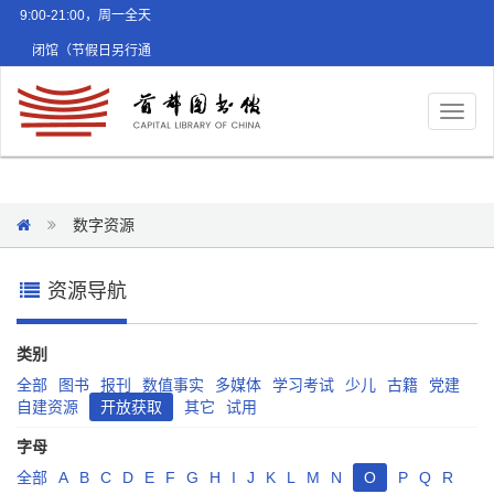
9:00-21:00，周一全天
闭馆（节假日另行通
知）
Toggl
naviga
数字资源
资源导航
类别
全部
图书
报刊
数值事实
多媒体
学习考试
少儿
古籍
党建
自建资源
开放获取
其它
试用
字母
全部
A
B
C
D
E
F
G
H
I
J
K
L
M
N
O
P
Q
R