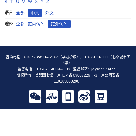
S
T
U
V
W
X
Y
Z
语言
全部
中文
外文
途径
全部
馆内访问
馆外访问
咨询电话：010-67358114-2102（华威桥馆），010-81907111（北京城市图
书馆）
监督电话：010-67358114-2103
监督邮箱：
jd@clcn.net.cn
版权所有：首都图书馆
京 ICP 备 09067229号-3
京公网安备
110105000296