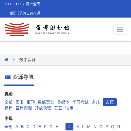
9:00-21:00，周一全天
闭馆（节假日另行通
知）
Toggl
naviga
数字资源
资源导航
类别
全部
图书
报刊
数值事实
多媒体
学习考试
少儿
古籍
党建
自建资源
开放获取
其它
试用
字母
全部
A
B
C
D
E
F
G
H
I
J
K
L
M
N
O
P
Q
R