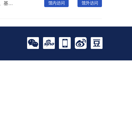
馆内访问
馆外访问
新东方网络学习平台是集出国考试、国内考试、职业英语、基础英语、多语种、IT教育等领域内的培训资源。汇集新东方名师执教，内容与面授班完全同步，并且持续更新，实现与名师的实时在线交流。用户可以自主安排学习进度，了解考试信息，充分享受网络学习的乐趣。