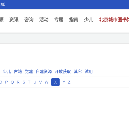
通知）
ent)
源
资讯
咨询
活动
专题
指南
少儿
北京城市图书
少儿
古籍
党建
自建资源
开放获取
其它
试用
O
P
Q
R
S
T
U
V
W
X
Y
Z