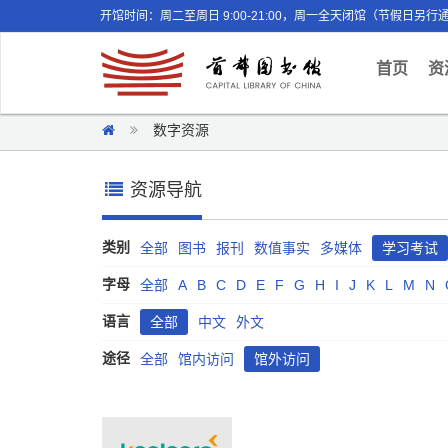
开馆时间：周二至周日 9:00-21:00，周一全天闭馆（节假日另行
(curr
首页
资
数字资源
资源导航
类别
全部
图书
报刊
数值事实
多媒体
学习考试
字母
全部
A
B
C
D
E
F
G
H
I
J
K
L
M
N
语言
全部
中文
外文
途径
全部
馆内访问
馆外访问