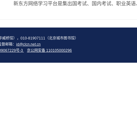
2（华威桥馆），010-81907111（北京城市图书馆）
监督邮箱：
jd@clcn.net.cn
09067229号-3
京公网安备 110105000296