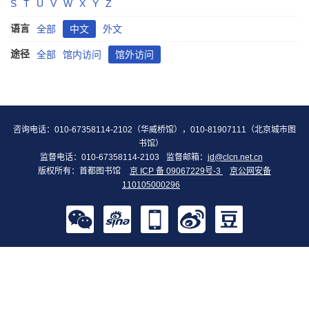
S
T
U
V
W
X
Y
Z
语言
全部
中文
外文
途径
全部
馆内访问
馆外访问
咨询电话：010-67358114-2102（华威桥馆），010-81907111（北京城市图
书馆）
监督电话：010-67358114-2103
监督邮箱：
jd@clcn.net.cn
版权所有：首都图书馆
京 ICP 备 09067229号-3
京公网安备
110105000296