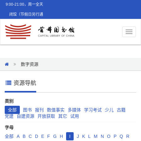
9:00-21:00，周一全天
闭馆（节假日另行通
知）
Toggl
naviga
数字资源
资源导航
类别
全部
图书
报刊
数值事实
多媒体
学习考试
少儿
古籍
党建
自建资源
开放获取
其它
试用
字母
全部
A
B
C
D
E
F
G
H
I
J
K
L
M
N
O
P
Q
R