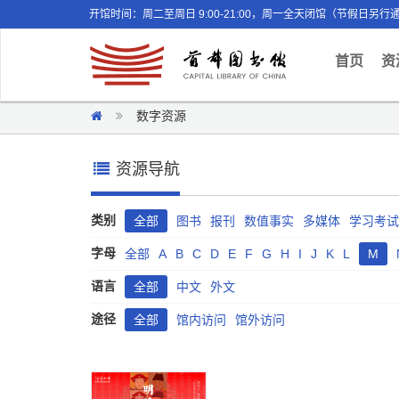
开馆时间：周二至周日 9:00-21:00，周一全天闭馆（节假日另行
(curr
首页
资
数字资源
资源导航
类别
全部
图书
报刊
数值事实
多媒体
学习考试
字母
全部
A
B
C
D
E
F
G
H
I
J
K
L
M
语言
全部
中文
外文
途径
全部
馆内访问
馆外访问