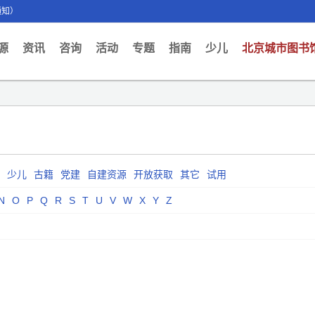
通知）
ent)
源
资讯
咨询
活动
专题
指南
少儿
北京城市图书
少儿
古籍
党建
自建资源
开放获取
其它
试用
N
O
P
Q
R
S
T
U
V
W
X
Y
Z