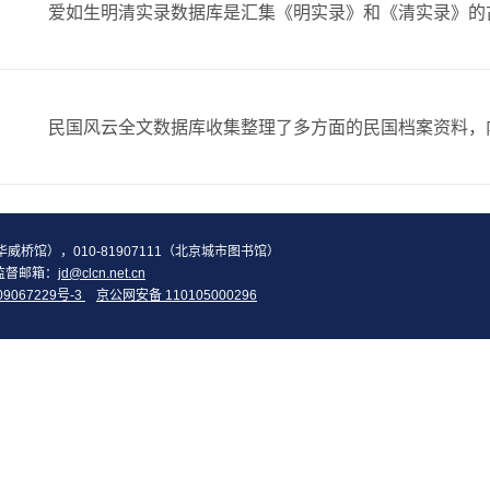
2（华威桥馆），010-81907111（北京城市图书馆）
监督邮箱：
jd@clcn.net.cn
09067229号-3
京公网安备 110105000296