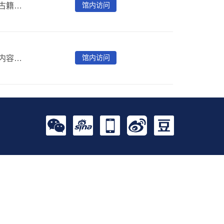
馆内访问
爱如生明清实录数据库是汇集《明实录》和《清实录》的古籍数据库。所收《明实录》包括明代官修的太祖至熹宗的十三朝实录，以及后人补辑的崇祯朝实录，计14种、2923卷。所收《清实录》包括清代官修的满洲实录和太祖至德宗的十一朝实录，以及后世补纂的宣统政纪，计13种、4433卷。二者合计27种、7356卷。
馆内访问
民国风云全文数据库收集整理了多方面的民国档案资料，内容涵盖北洋工商、辛亥革命、南京政府、财政经济、政治、军事、文化、教育、海关等各个方面，并收录了三万余名民国时期军政要人履历资料，还特别附加了《东方杂志》总目信息，从史料背景文字、人物履历、杂志标题三个不同的历史角度，为全方位研究了解民国各个时期提供详实的资料。