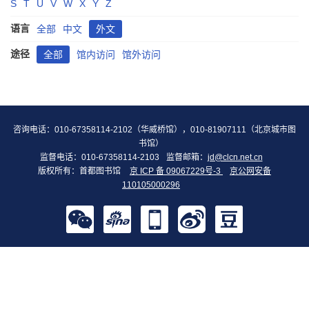
S
T
U
V
W
X
Y
Z
语言
全部
中文
外文
途径
全部
馆内访问
馆外访问
咨询电话：010-67358114-2102（华威桥馆），010-81907111（北京城市图
书馆）
监督电话：010-67358114-2103
监督邮箱：
jd@clcn.net.cn
版权所有：首都图书馆
京 ICP 备 09067229号-3
京公网安备
110105000296