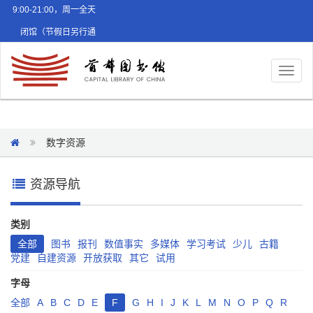
9:00-21:00，周一全天
闭馆（节假日另行通
知）
Toggl
naviga
数字资源
资源导航
类别
全部
图书
报刊
数值事实
多媒体
学习考试
少儿
古籍
党建
自建资源
开放获取
其它
试用
字母
全部
A
B
C
D
E
F
G
H
I
J
K
L
M
N
O
P
Q
R