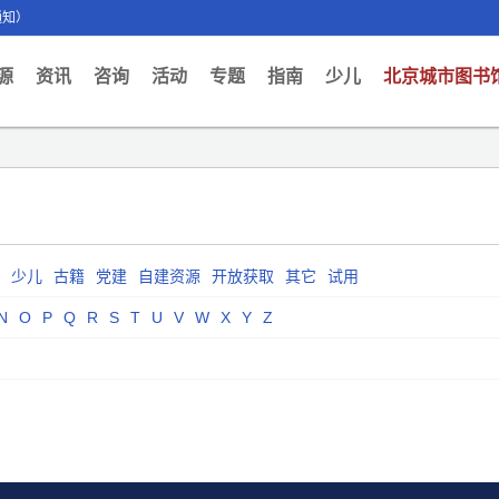
通知）
ent)
源
资讯
咨询
活动
专题
指南
少儿
北京城市图书
少儿
古籍
党建
自建资源
开放获取
其它
试用
N
O
P
Q
R
S
T
U
V
W
X
Y
Z