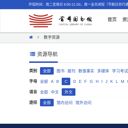
开馆时间：周二至周日 9:00-21:00，周一全天闭馆（节假日另行
(curr
首页
资
数字资源
资源导航
类别
全部
图书
报刊
数值事实
多媒体
学习考试
字母
全部
A
B
C
D
E
F
G
H
I
J
K
L
M
语言
全部
中文
外文
途径
全部
馆内访问
馆外访问