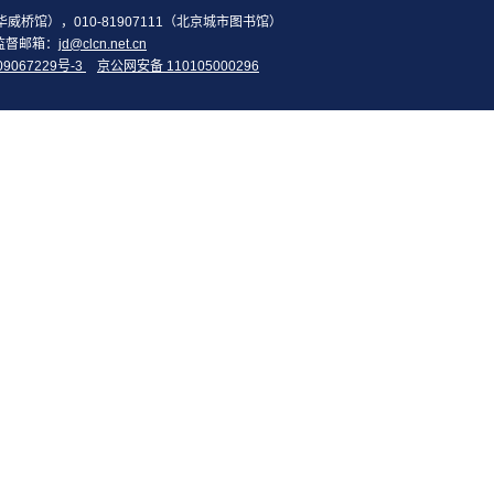
2（华威桥馆），010-81907111（北京城市图书馆）
监督邮箱：
jd@clcn.net.cn
09067229号-3
京公网安备 110105000296